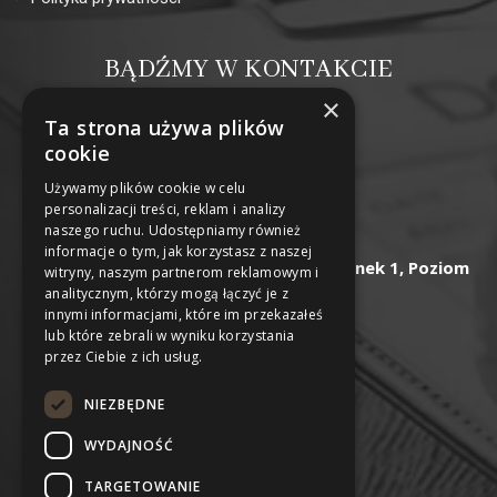
BĄDŹMY W KONTAKCIE
×
Ta strona używa plików
cookie
Używamy plików cookie w celu
HEALTHPOINT
personalizacji treści, reklam i analizy
naszego ruchu. Udostępniamy również
informacje o tym, jak korzystasz z naszej
Wybrzeże Ludwika Pasteura 18/1i Budynek 1, Poziom
witryny, naszym partnerom reklamowym i
-2, Wrocław
analitycznym, którzy mogą łączyć je z
innymi informacjami, które im przekazałeś
lub które zebrali w wyniku korzystania
przez Ciebie z ich usług.
NIP: 8982264689
NIEZBĘDNE
REGON: 388480309
WYDAJNOŚĆ
TARGETOWANIE